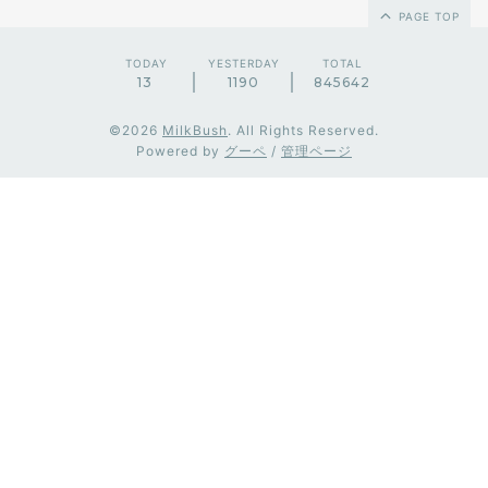
PAGE TOP
TODAY
YESTERDAY
TOTAL
13
1190
845642
©2026
MilkBush
. All Rights Reserved.
Powered by
グーペ
/
管理ページ