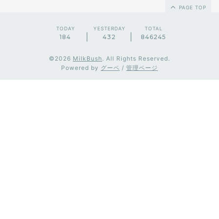
PAGE TOP
TODAY
YESTERDAY
TOTAL
184
432
846245
©2026
MilkBush
. All Rights Reserved.
Powered by
グーペ
/
管理ページ