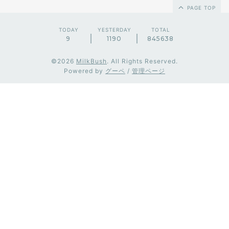
PAGE TOP
TODAY
YESTERDAY
TOTAL
9
1190
845638
©2026
MilkBush
. All Rights Reserved.
Powered by
グーペ
/
管理ページ