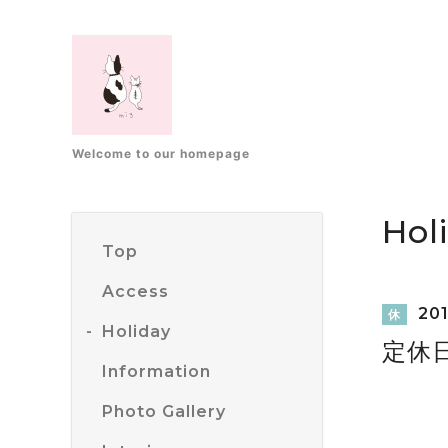
Welcome to our homepage
Hol
Top
Access
201
休
Holiday
定休
Information
Photo Gallery