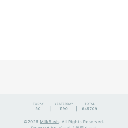
TODAY
YESTERDAY
TOTAL
80
1190
845709
©2026
MilkBush
. All Rights Reserved.
Powered by
グーペ
/
管理ページ