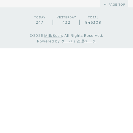
PAGE TOP
TODAY
YESTERDAY
TOTAL
247
432
846308
©2026
MilkBush
. All Rights Reserved.
Powered by
グーペ
/
管理ページ