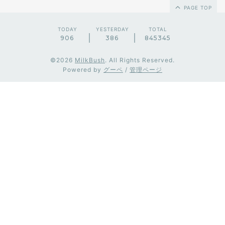
PAGE TOP
TODAY
YESTERDAY
TOTAL
906
386
845345
©2026
MilkBush
. All Rights Reserved.
Powered by
グーペ
/
管理ページ