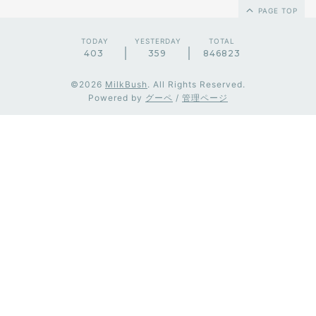
PAGE TOP
TODAY
YESTERDAY
TOTAL
403
359
846823
©2026
MilkBush
. All Rights Reserved.
Powered by
グーペ
/
管理ページ