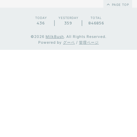
PAGE TOP
TODAY
YESTERDAY
TOTAL
436
359
846856
©2026
MilkBush
. All Rights Reserved.
Powered by
グーペ
/
管理ページ