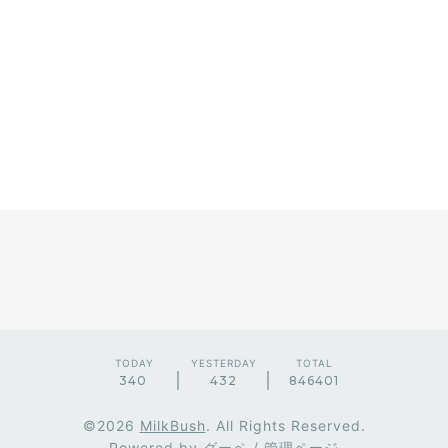
TODAY
YESTERDAY
TOTAL
340
432
846401
©2026
MilkBush
. All Rights Reserved.
Powered by
グーペ
/
管理ページ