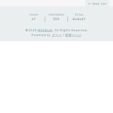
PAGE TOP
TODAY
YESTERDAY
TOTAL
47
359
846467
©2026
MilkBush
. All Rights Reserved.
Powered by
グーペ
/
管理ページ