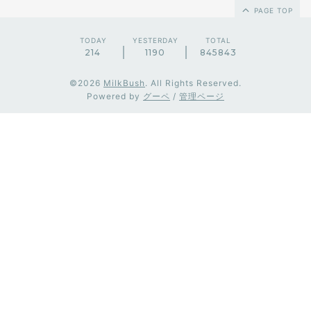
PAGE TOP
TODAY
YESTERDAY
TOTAL
214
1190
845843
©2026
MilkBush
. All Rights Reserved.
Powered by
グーペ
/
管理ページ