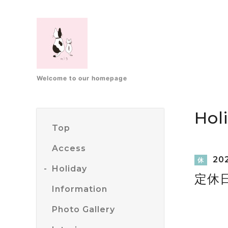
Welcome to our homepage
Hol
Top
Access
202
休
Holiday
定休
Information
Photo Gallery