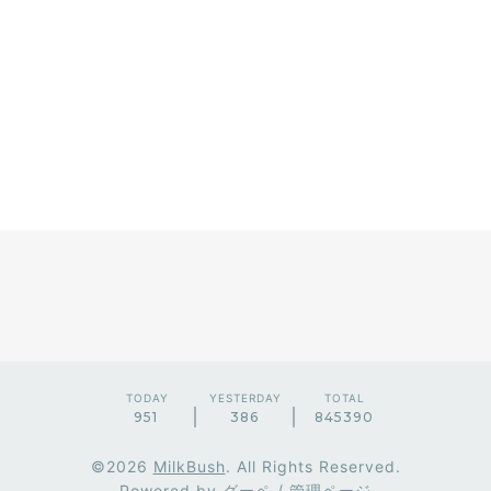
TODAY
YESTERDAY
TOTAL
951
386
845390
©2026
MilkBush
. All Rights Reserved.
Powered by
グーペ
/
管理ページ