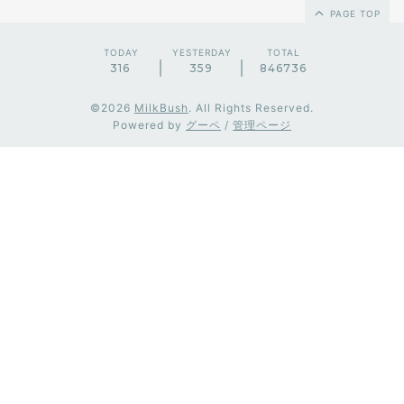
PAGE TOP
TODAY
YESTERDAY
TOTAL
316
359
846736
©2026
MilkBush
. All Rights Reserved.
Powered by
グーペ
/
管理ページ