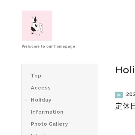
Welcome to our homepage
Hol
Top
Access
202
休
Holiday
定休
Information
Photo Gallery