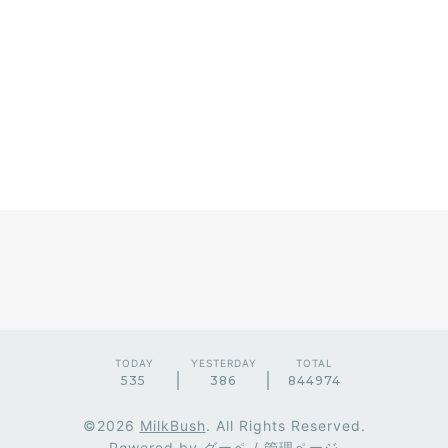
TODAY
YESTERDAY
TOTAL
535
386
844974
©2026
MilkBush
. All Rights Reserved.
Powered by
グーペ
/
管理ページ