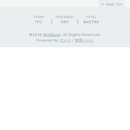
PAGE TOP
TODAY
YESTERDAY
TOTAL
170
1190
845799
©2026
MilkBush
. All Rights Reserved.
Powered by
グーペ
/
管理ページ