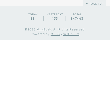
PAGE TOP
TODAY
YESTERDAY
TOTAL
89
435
847443
©2026
MilkBush
. All Rights Reserved.
Powered by
グーペ
/
管理ページ