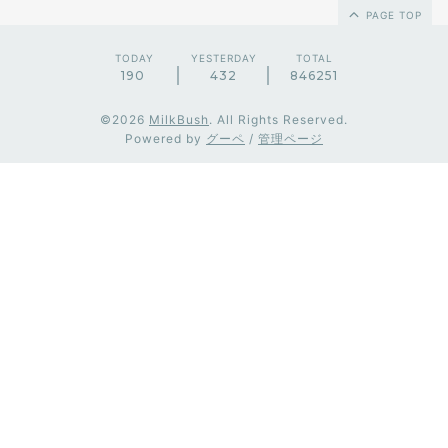
PAGE TOP
TODAY
YESTERDAY
TOTAL
190
432
846251
©2026
MilkBush
. All Rights Reserved.
Powered by
グーペ
/
管理ページ