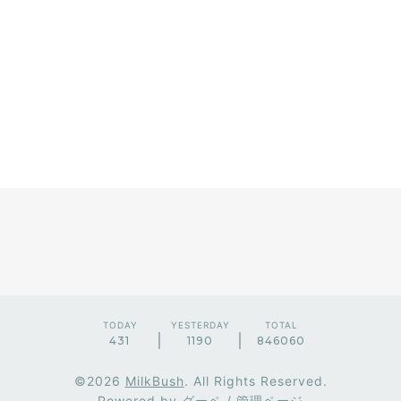
TODAY
YESTERDAY
TOTAL
431
1190
846060
©2026
MilkBush
. All Rights Reserved.
Powered by
グーペ
/
管理ページ