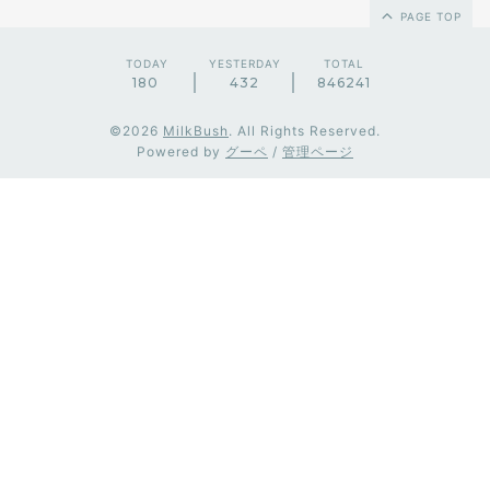
PAGE TOP
TODAY
YESTERDAY
TOTAL
180
432
846241
©2026
MilkBush
. All Rights Reserved.
Powered by
グーペ
/
管理ページ