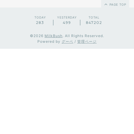
PAGE TOP
TODAY
YESTERDAY
TOTAL
283
499
847202
©2026
MilkBush
. All Rights Reserved.
Powered by
グーペ
/
管理ページ