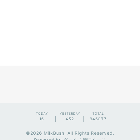
TODAY
YESTERDAY
TOTAL
16
432
846077
©2026
MilkBush
. All Rights Reserved.
Powered by
グーペ
/
管理ページ