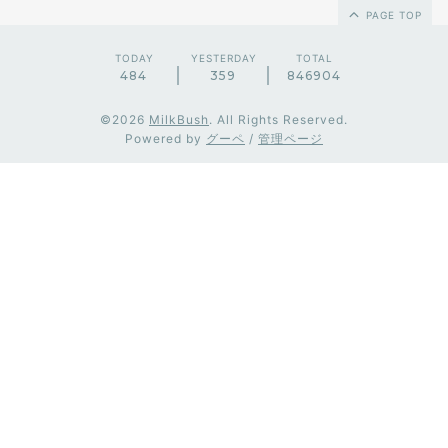
PAGE TOP
TODAY
YESTERDAY
TOTAL
484
359
846904
©2026
MilkBush
. All Rights Reserved.
Powered by
グーペ
/
管理ページ