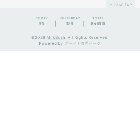
PAGE TOP
TODAY
YESTERDAY
TOTAL
95
359
846515
©2026
MilkBush
. All Rights Reserved.
Powered by
グーペ
/
管理ページ