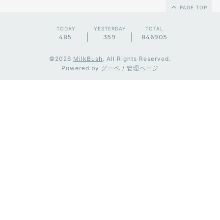
PAGE TOP
TODAY
YESTERDAY
TOTAL
485
359
846905
©2026
MilkBush
. All Rights Reserved.
Powered by
グーペ
/
管理ページ