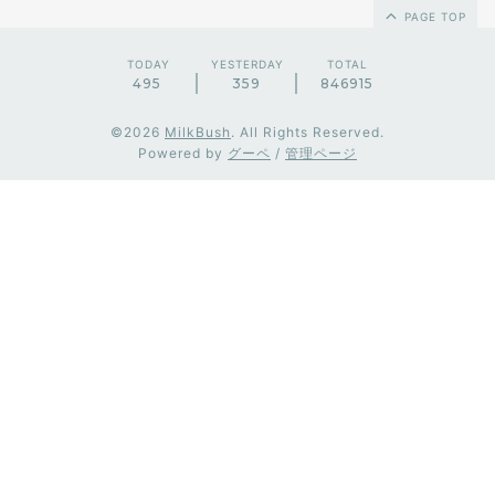
PAGE TOP
TODAY
YESTERDAY
TOTAL
495
359
846915
©2026
MilkBush
. All Rights Reserved.
Powered by
グーペ
/
管理ページ