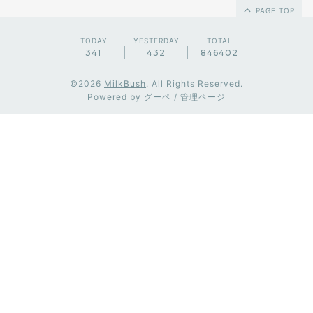
PAGE TOP
TODAY
YESTERDAY
TOTAL
341
432
846402
©2026
MilkBush
. All Rights Reserved.
Powered by
グーペ
/
管理ページ