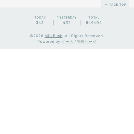
PAGE TOP
TODAY
YESTERDAY
TOTAL
343
432
846404
©2026
MilkBush
. All Rights Reserved.
Powered by
グーペ
/
管理ページ