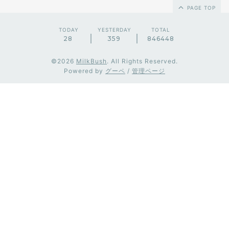
PAGE TOP
TODAY
YESTERDAY
TOTAL
28
359
846448
©2026
MilkBush
. All Rights Reserved.
Powered by
グーペ
/
管理ページ