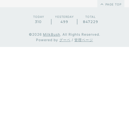
PAGE TOP
TODAY
YESTERDAY
TOTAL
310
499
847229
©2026
MilkBush
. All Rights Reserved.
Powered by
グーペ
/
管理ページ