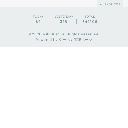
PAGE TOP
TODAY
YESTERDAY
TOTAL
86
359
846506
©2026
MilkBush
. All Rights Reserved.
Powered by
グーペ
/
管理ページ