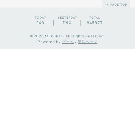
PAGE TOP
TODAY
YESTERDAY
TOTAL
248
1190
845877
©2026
MilkBush
. All Rights Reserved.
Powered by
グーペ
/
管理ページ