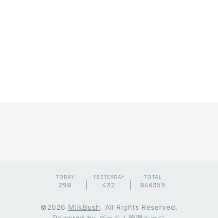
TODAY
YESTERDAY
TOTAL
298
432
846359
©2026
MilkBush
. All Rights Reserved.
Powered by
グーペ
/
管理ページ