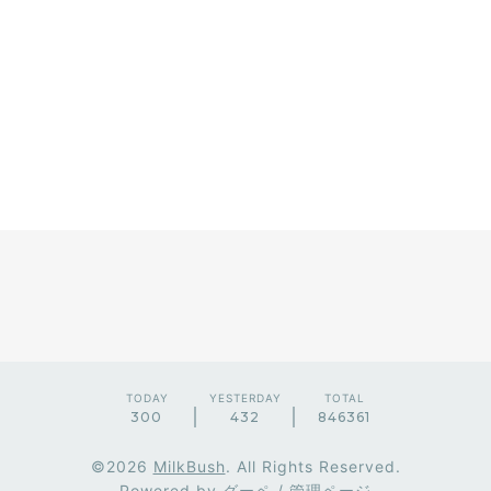
TODAY
YESTERDAY
TOTAL
300
432
846361
©2026
MilkBush
. All Rights Reserved.
Powered by
グーペ
/
管理ページ