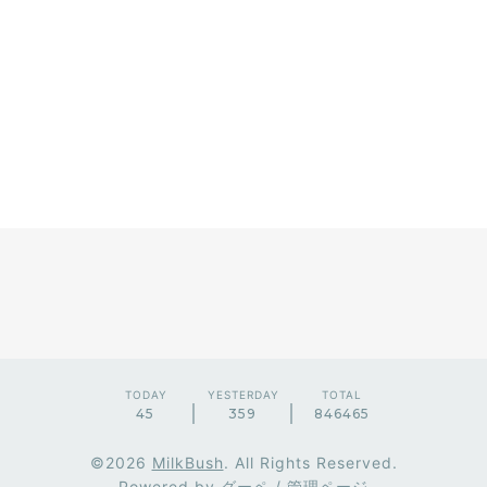
TODAY
YESTERDAY
TOTAL
45
359
846465
©2026
MilkBush
. All Rights Reserved.
Powered by
グーペ
/
管理ページ