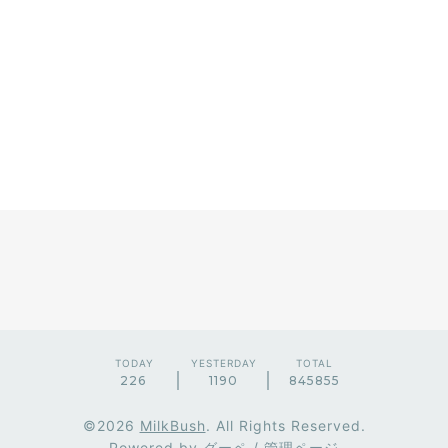
TODAY
YESTERDAY
TOTAL
226
1190
845855
©2026
MilkBush
. All Rights Reserved.
Powered by
グーペ
/
管理ページ