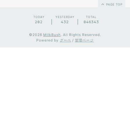
PAGE TOP
TODAY
YESTERDAY
TOTAL
282
432
846343
©2026
MilkBush
. All Rights Reserved.
Powered by
グーペ
/
管理ページ