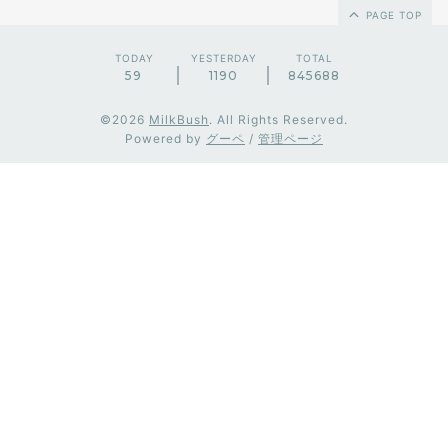
PAGE TOP
TODAY
YESTERDAY
TOTAL
59
1190
845688
©2026
MilkBush
. All Rights Reserved.
Powered by
グーペ
/
管理ページ