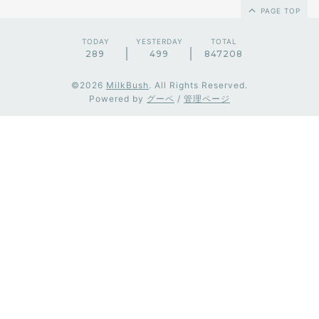
PAGE TOP
TODAY
YESTERDAY
TOTAL
289
499
847208
©2026
MilkBush
. All Rights Reserved.
Powered by
グーペ
/
管理ページ