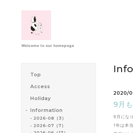
Welcome to our homepage
Inf
Top
Access
2020/0
Holiday
9月
Information
9月にな
2026-08（3）
1年は本
2026-07（7）
2026-06（17）