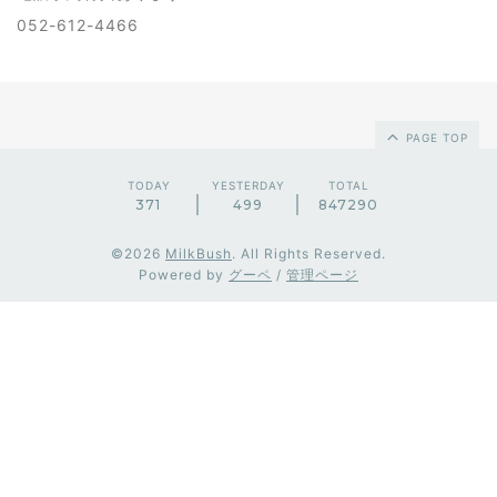
052-612-4466
PAGE TOP
TODAY
YESTERDAY
TOTAL
371
499
847290
©2026
MilkBush
. All Rights Reserved.
Powered by
グーペ
/
管理ページ