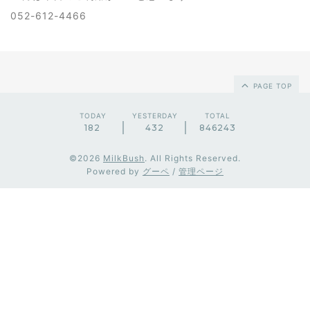
052-612-4466
PAGE TOP
TODAY
YESTERDAY
TOTAL
182
432
846243
©2026
MilkBush
. All Rights Reserved.
Powered by
グーペ
/
管理ページ