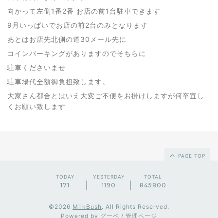
向かって左側1番2番 お店の前1台駐車できます
9月いっぱいでお店の前2台のみとなります
あとはお店先北側の道30メール先に
コインパーキングがありますのでそちらに
駐車くださいませ
駐車場代全額御負担致します。
大家さん都合とはいえ大変ご不便をお掛けしますが何卒宜し
くお願い致します
PAGE TOP
TODAY
YESTERDAY
TOTAL
171
1190
845800
©2026
MilkBush
. All Rights Reserved.
Powered by
グーペ
/
管理ページ