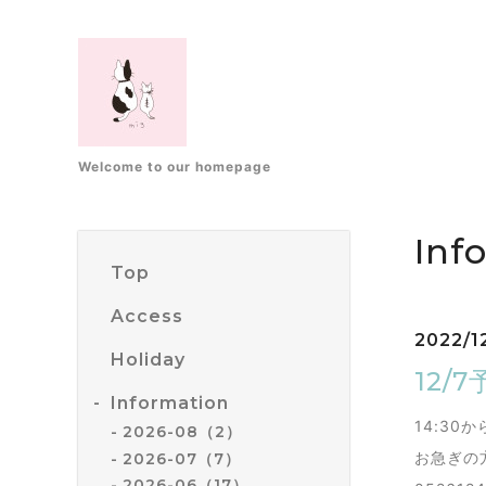
Welcome to our homepage
Inf
Top
Access
2022/12
Holiday
12/
Information
14:30
2026-08（2）
お急ぎの
2026-07（7）
2026-06（17）